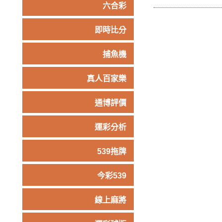
六合彩
即時比分
捕魚機
真人百家樂
通博評價
運彩分析
539拖牌
今彩539
線上麻將