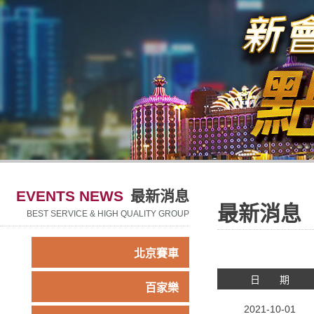
EVENTS NEWS
最新消息
最新消息
BEST SERVICE & HIGH QUALITY GROUP
北京賽車
日 期
百家樂
2021-10-01