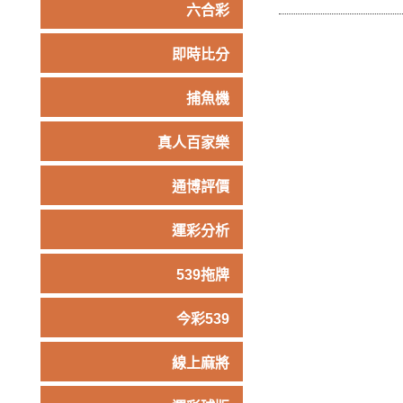
六合彩
即時比分
捕魚機
真人百家樂
通博評價
運彩分析
539拖牌
今彩539
線上麻將