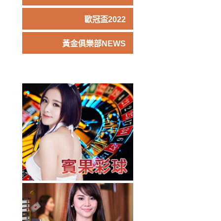
歐冠盃2022
黃金俱樂部NEWS