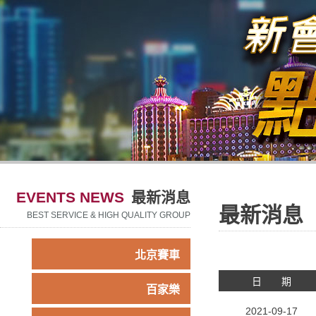
EVENTS NEWS
最新消息
最新消息
BEST SERVICE & HIGH QUALITY GROUP
北京賽車
日 期
百家樂
2021-09-17