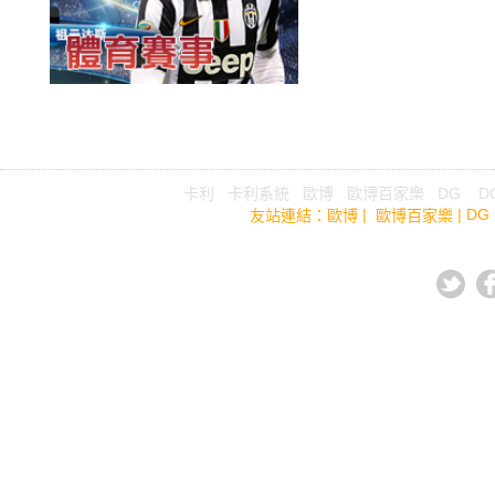
Tel: Fax:
卡利
|
卡利系統
|
歐博
|
歐博百家樂
|
DG
|
D
|
|
DG
友站連結：
歐博
歐博百家樂
優質代
CopyRight © 2014
24H輕鬆儲值託售可超商