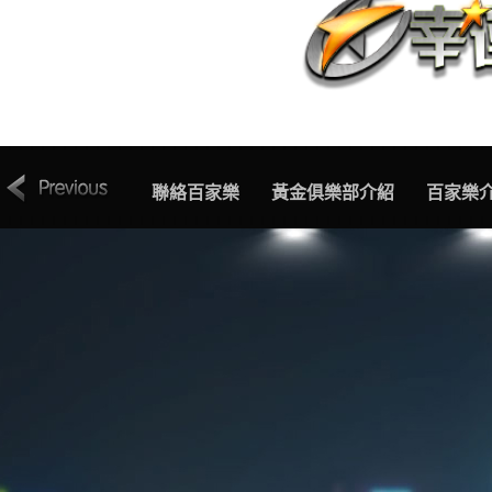
索取專線
聯絡百家樂
黃金俱樂部介紹
百家樂