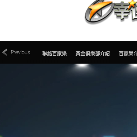
索取專線
聯絡百家樂
黃金俱樂部介紹
百家樂