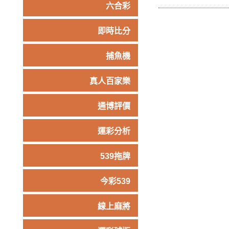
六合彩
即時比分
捕魚機
真人百家樂
通博評價
運彩分析
539拖牌
今彩539
線上麻將