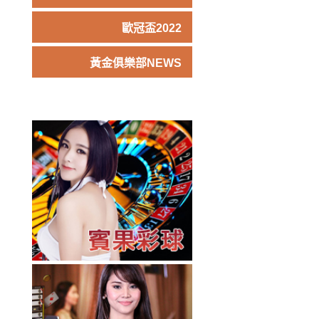
歐冠盃2022
黃金俱樂部NEWS