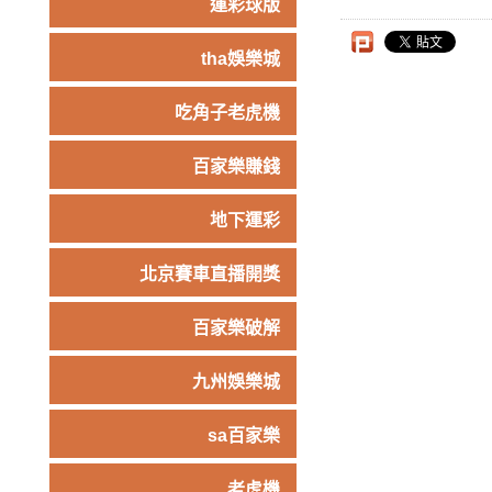
運彩球版
tha娛樂城
吃角子老虎機
百家樂賺錢
地下運彩
北京賽車直播開獎
百家樂破解
九州娛樂城
sa百家樂
老虎機