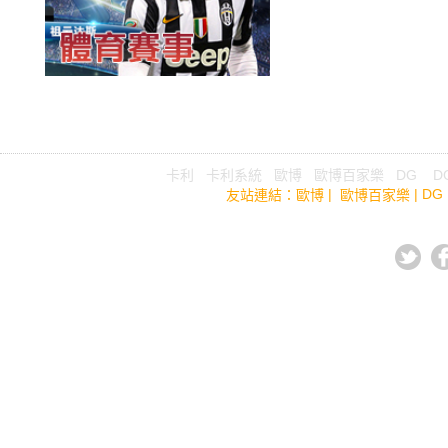
Tel: Fax:
卡利
|
卡利系統
|
歐博
|
歐博百家樂
|
DG
|
D
|
|
DG
友站連結：
歐博
歐博百家樂
優質代
CopyRight © 2014