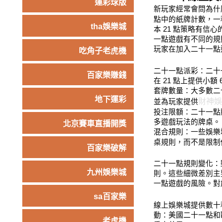
運彩球版
新玩家經常會問為什
點中的紙牌計數，一
tha娛樂城
本 21 點策略有
一點遊戲有不同的規
玩家在加入二十一點
吃角子老虎機
二十一點派彩：二十一
百家樂賺錢
在 21 點上提供小額 6
套牌數量：大多數二
地下運彩
財神娛
並為玩家提供
投注限額：二十一點
多遊戲玩法的牌桌。
北京賽車直播開獎
混合規則：一些娛樂
桌規則，而不是限制
百家樂破解
二十一點規則變化：
九州娛樂城
則。這些細微差別主
一點遊戲的風險。對
sa百家樂
線上娛樂城提供數十
動：美國二十一點和
老虎機