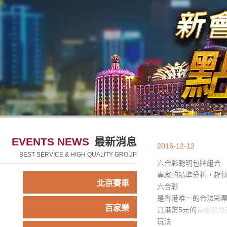
EVENTS NEWS
最新消息
2016-12-12
BEST SERVICE & HIGH QUALITY GROUP
六合彩聰明包牌組合
專家的精準分析，趕快
北京賽車
六合彩
是香港唯一的合法彩票
百家樂
買港幣5元的
黃金俱樂
玩法