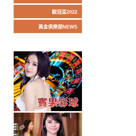
歐冠盃2022
黃金俱樂部NEWS