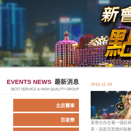
EVENTS NEWS
最新消息
2016-11-28
BEST SERVICE & HIGH QUALITY GROUP
北京賽車
百家樂
家樂也存在著一個莊與
率，因爲百家樂的點數