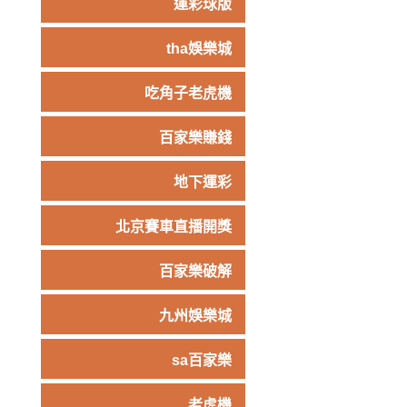
運彩球版
tha娛樂城
吃角子老虎機
百家樂賺錢
地下運彩
北京賽車直播開獎
百家樂破解
九州娛樂城
sa百家樂
老虎機