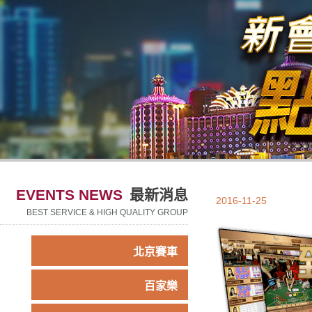
EVENTS NEWS
最新消息
2016-11-25
BEST SERVICE & HIGH QUALITY GROUP
北京賽車
百家樂