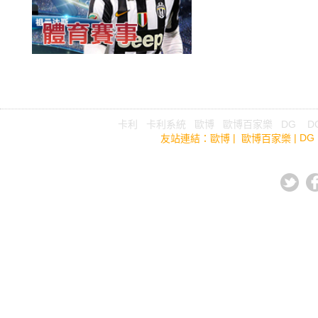
Tel: Fax:
卡利
|
卡利系統
|
歐博
|
歐博百家樂
|
DG
|
D
|
|
DG
友站連結：
歐博
歐博百家樂
優質代
CopyRight © 2014