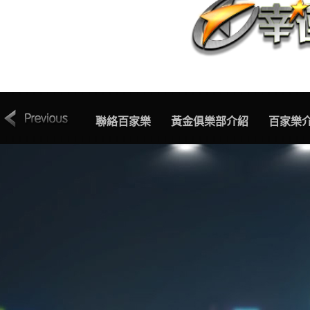
索取專線
聯絡百家樂
黃金俱樂部介紹
百家樂