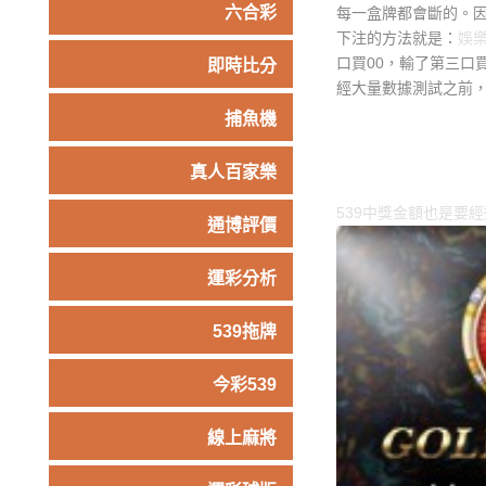
六合彩
每一盒牌都會斷的。
下注的方法就是：
娛
口買00，輸了第三口
即時比分
經大量數據測試之前
捕魚機
真人百家樂
539中獎金額也是要
通博評價
運彩分析
539拖牌
今彩539
線上麻將