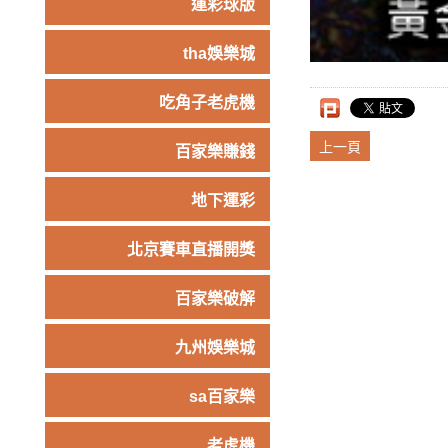
運彩球版
tha娛樂城
吃角子老虎機
上一頁
百家樂賺錢
地下運彩
北京賽車直播開獎
百家樂破解
九州娛樂城
sa百家樂
老虎機