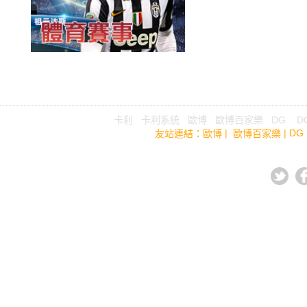
Tel: Fax:
卡利
|
卡利系統
|
歐博
|
歐博百家樂
|
DG
|
D
|
|
DG
友站連結：
歐博
歐博百家樂
優質代
CopyRight © 2014