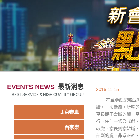
EVENTS NEWS
最新消息
2016-11-15
BEST SERVICE & HIGH QUALITY GROUP
在至尊娛樂城亞洲的
纜，一次斷纜，所輸
北京賽車
至長期不會斷的纜，
行。任何一條公式纜
百家樂
較微，愈長則愈難斷
部
斷的纜。非常正確