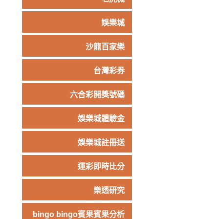
娛樂城
沙龍百家樂
台灣彩券
六合彩開獎號碼
娛樂城體驗金
娛樂城註冊送
運彩即時比分
樂透研究
bingo bingo賓果賓果分析