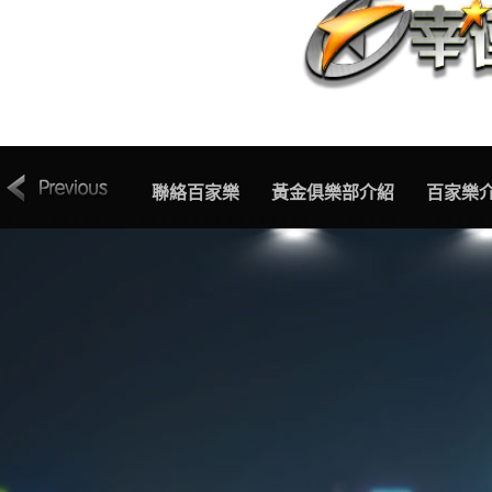
索取專線
聯絡百家樂
黃金俱樂部介紹
百家樂