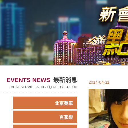
EVENTS NEWS
最新消息
2014-04-11
BEST SERVICE & HIGH QUALITY GROUP
北京賽車
百家樂