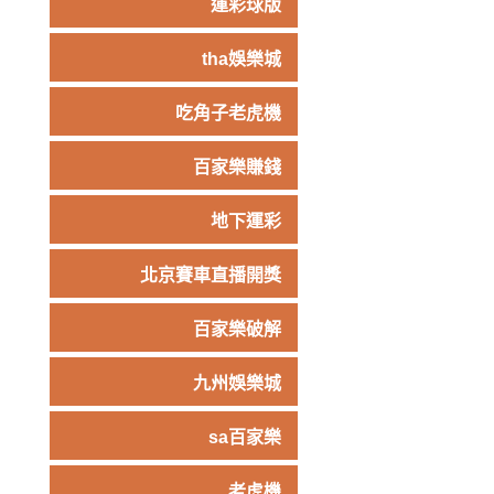
運彩球版
tha娛樂城
吃角子老虎機
百家樂賺錢
地下運彩
北京賽車直播開獎
百家樂破解
九州娛樂城
sa百家樂
老虎機