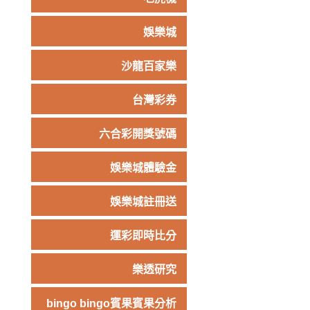
娛樂城
沙龍百家樂
台灣彩券
六合彩開獎號碼
娛樂城體驗金
娛樂城註冊送
運彩即時比分
樂透研究
bingo bingo賓果賓果分析