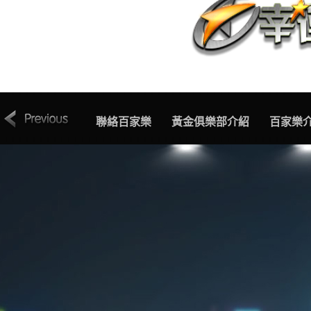
索取專線
聯絡百家樂
黃金俱樂部介紹
百家樂