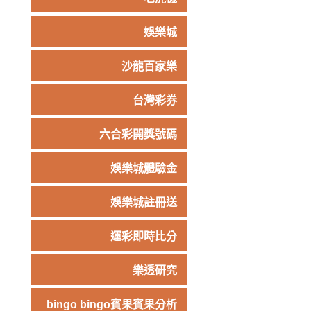
娛樂城
沙龍百家樂
台灣彩券
六合彩開獎號碼
娛樂城體驗金
娛樂城註冊送
運彩即時比分
樂透研究
bingo bingo賓果賓果分析