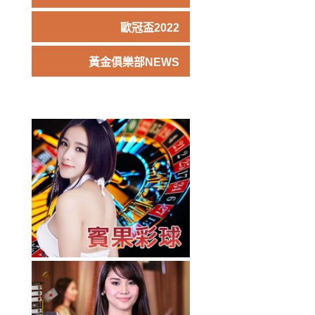
歐冠盃2022
黃金俱樂部NEWS