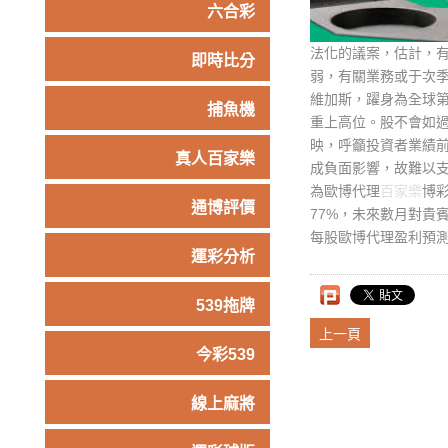
六合彩
法化的議案，估計，
即時比分
弱，有關業務或于次
維加斯，躍身為全球
捕魚機
重上高位。股不會如過
映，呼籲投資者業績
真人百家樂
成負面影響，故難以
為歐博代理
百家樂
博
通博評價
77%，未來數月對貴
每股歐博代理盈利預
運彩分析
539拖牌
上一頁
今彩539
線上麻將