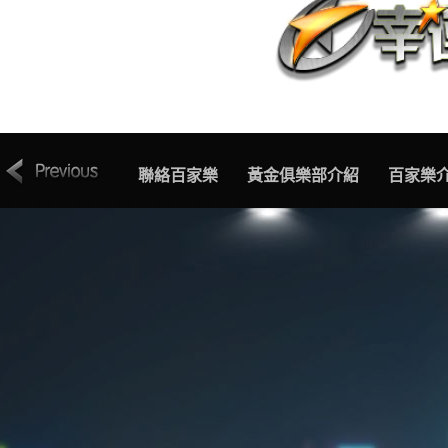
索取專線
聯絡百家樂
黃金俱樂部介紹
百家樂