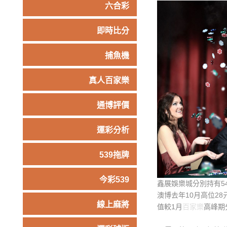
六合彩
即時比分
捕魚機
真人百家樂
通博評價
運彩分析
539拖牌
今彩539
鑫展娛樂城分別持有5
澳博去年10月高位28
線上麻將
值較1月
百家樂
高峰期