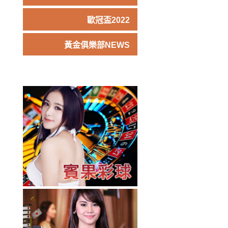
歐冠盃2022
黃金俱樂部NEWS