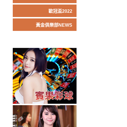
歐冠盃2022
黃金俱樂部NEWS