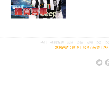
Tel: Fax:
卡利
|
卡利系統
|
歐博
|
歐博百家樂
|
DG
|
D
|
|
DG
友站連結：
歐博
歐博百家樂
優質代
CopyRight © 2014