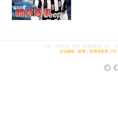
Tel: Fax:
卡利
|
卡利系統
|
歐博
|
歐博百家樂
|
DG
|
D
|
|
DG
友站連結：
歐博
歐博百家樂
優質代
CopyRight © 2014