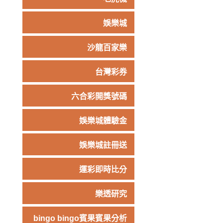
娛樂城
沙龍百家樂
台灣彩券
六合彩開獎號碼
娛樂城體驗金
娛樂城註冊送
運彩即時比分
樂透研究
bingo bingo賓果賓果分析