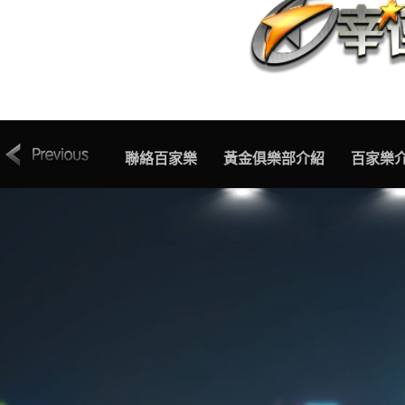
索取專線
聯絡百家樂
黃金俱樂部介紹
百家樂