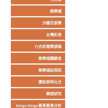
娛樂城
沙龍百家樂
台灣彩券
六合彩開獎號碼
娛樂城體驗金
娛樂城註冊送
運彩即時比分
樂透研究
bingo bingo賓果賓果分析