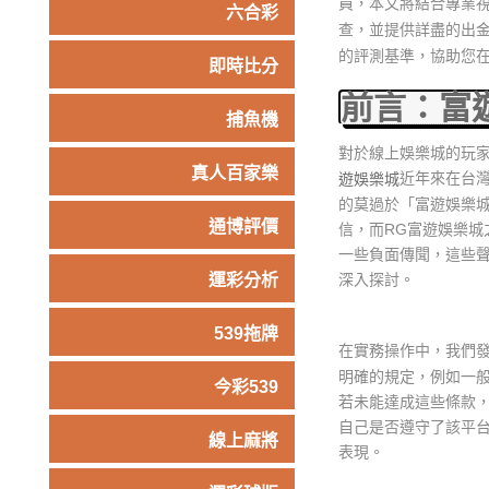
員，本文將結合專業
六合彩
查，並提供詳盡的出
的評測基準，協助您
即時比分
前言：富
捕魚機
對於線上娛樂城的玩
真人百家樂
近年來在台
遊娛樂城
的莫過於「富遊娛樂
通博評價
信，而RG富遊娛樂
一些負面傳聞，這些
深入探討。
運彩分析
539拖牌
在實務操作中，我們
明確的規定，例如一
今彩539
若未能達成這些條款
自己是否遵守了該平
線上麻將
表現。