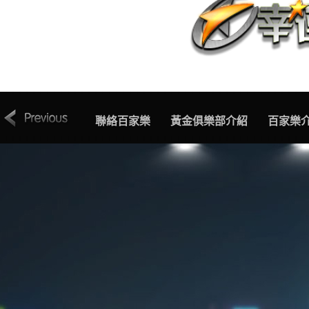
索取專線
聯絡百家樂
黃金俱樂部介紹
百家樂