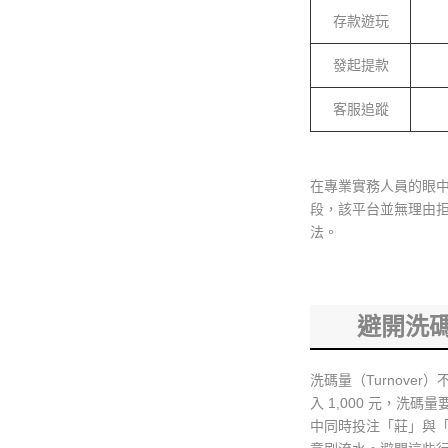
存款遊玩
發起提款
客服追蹤
在專業實務人員的眼
段，該平台並無理由
法。
避開洗
洗碼量（Turnov
入 1,000 元，洗
中同時投注「莊」與「