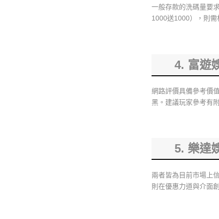
一般存款的洗碼量要求為
1000送1000），則
4. 富
網路評價具備參考價
黑。建議玩家參考有
5. 樂
兩者皆為目前市場上
則在優惠力道與介面