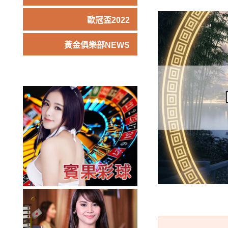
歐冠盃2022
黃金俱樂部NEWS