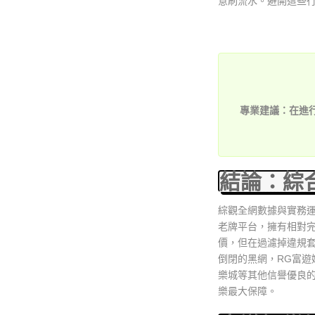
意刷流水。避開這些
專業建議：在進
結論：綜
綜觀全網數據與實務
老牌平台，擁有相對完
價，但在過濾掉違規
倒閉的黑網，RG富
樂城等其他信譽優良
樂最大保障。