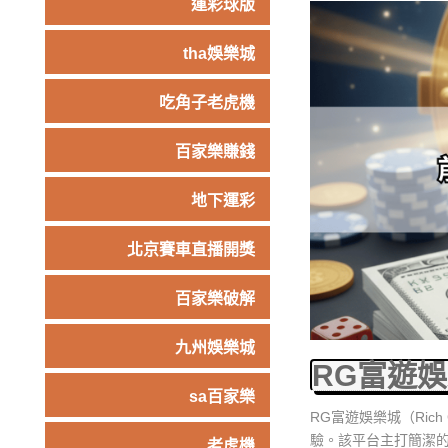
運彩球版
tha娛樂城
吃角子老虎機
百家樂賺錢
地下運彩
北京賽車直播開獎
百家樂破解
九州娛樂城
RG富遊
sa百家樂
RG富遊娛樂城（Ric
驗。該平台主打簡潔
老虎機