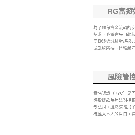
RG富
為了確保資金流轉的
請求，系統會先自動
富遊娛樂城針對超過5
或洗錢所得。這種嚴
風險管
實名認證（KYC）是
導致提款時無法對接
制法規。雖然這增加
確匯入本人的戶口。