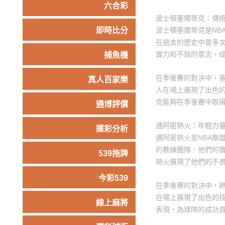
六合彩
波士頓塞爾蒂克：傳
波士頓塞爾蒂克是NB
即時比分
在過去的歷史中曾多
實力和不屈的意志，
捕魚機
在季後賽的對決中，塞
真人百家樂
人在場上展現了出色
克能夠在季後賽中取
通博評價
邁阿密熱火：年輕力
運彩分析
邁阿密熱火是NBA聯
的教練團隊，他們的
539拖牌
熱火展現了他們的不
今彩539
在季後賽的對決中，熱
在場上展現了出色的
線上麻將
表現，為球隊的成功