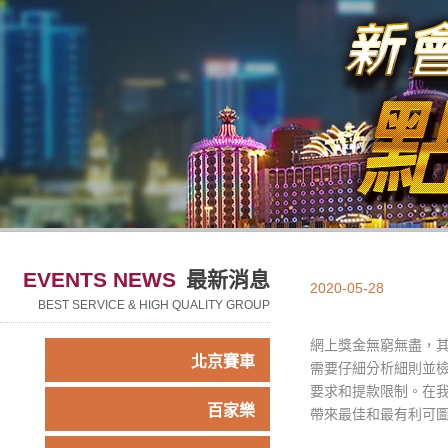
EVENTS NEWS
最新消息
2020-05-28
BEST SERVICE & HIGH QUALITY GROUP
網上獎金無窮無盡，
北京賽車
需要仔細分析細則並
要求和提款限制。在
百家樂
帶來最佳和最有利可