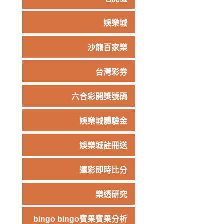
娛樂城
沙龍百家樂
台灣彩券
六合彩開獎號碼
娛樂城體驗金
娛樂城註冊送
運彩即時比分
樂透研究
bingo bingo賓果賓果分析