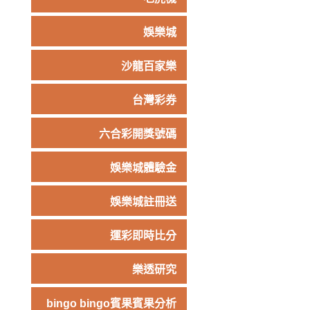
娛樂城
沙龍百家樂
台灣彩券
六合彩開獎號碼
娛樂城體驗金
娛樂城註冊送
運彩即時比分
樂透研究
bingo bingo賓果賓果分析