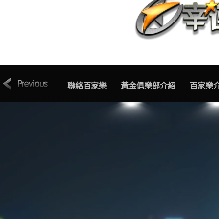
索取專線
聯絡百家樂
黃金俱樂部介紹
百家樂