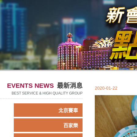
EVENTS NEWS
最新消息
2020-01-22
BEST SERVICE & HIGH QUALITY GROUP
北京賽車
百家樂