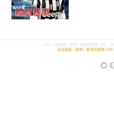
Tel: Fax:
卡利
|
卡利系統
|
歐博
|
歐博百家樂
|
DG
|
D
|
|
DG
友站連結：
歐博
歐博百家樂
優質代
CopyRight © 2014
24H輕鬆儲值託售