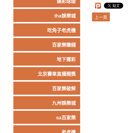
運彩球版
tha娛樂城
上一頁
吃角子老虎機
百家樂賺錢
地下運彩
北京賽車直播開獎
百家樂破解
九州娛樂城
sa百家樂
老虎機