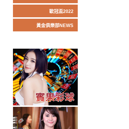
歐冠盃2022
黃金俱樂部NEWS