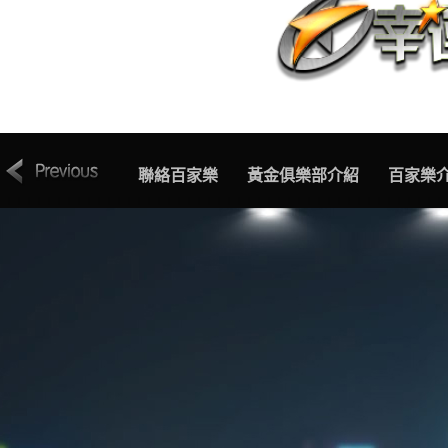
索取專線
聯絡百家樂
黃金俱樂部介紹
百家樂