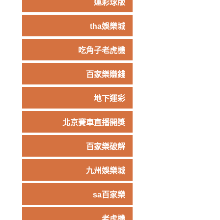
運彩球版
tha娛樂城
吃角子老虎機
百家樂賺錢
地下運彩
北京賽車直播開獎
百家樂破解
九州娛樂城
sa百家樂
老虎機