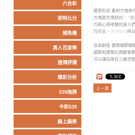
六合彩
建築形狀 素材方塊保
方塊是方塊狀的， “
即時比分
巧與心得考驗的是人們
巧可言，
通博娛樂
所
捕魚機
自由創造 建築細節關
真人百家樂
細節和建築比例都會顯
可以讓玩傢在三維空
通博評價
運彩分析
上一頁
539拖牌
今彩539
線上麻將