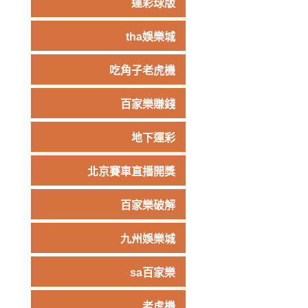
運彩球版
tha娛樂城
吃角子老虎機
百家樂賺錢
地下運彩
北京賽車直播開獎
百家樂破解
九州娛樂城
sa百家樂
老虎機