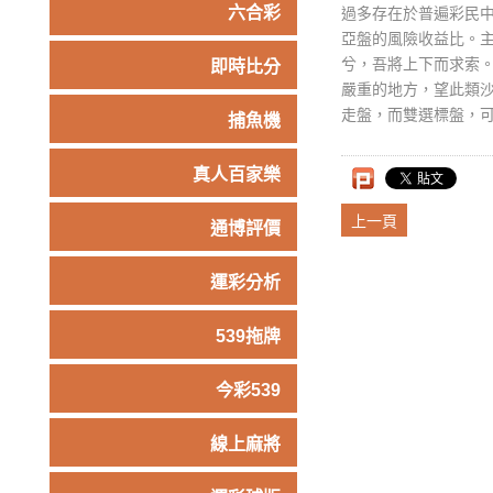
六合彩
過多存在於普遍彩民
亞盤的風險收益比。
兮，吾將上下而求索。
即時比分
嚴重的地方，望此類
走盤，而雙選標盤，
捕魚機
真人百家樂
上一頁
通博評價
運彩分析
539拖牌
今彩539
線上麻將