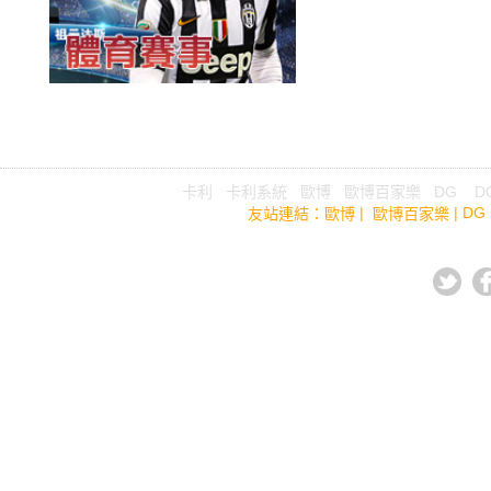
Tel: Fax:
卡利
|
卡利系統
|
歐博
|
歐博百家樂
|
DG
|
D
|
|
DG
友站連結：
歐博
歐博百家樂
優質代
CopyRight © 2014