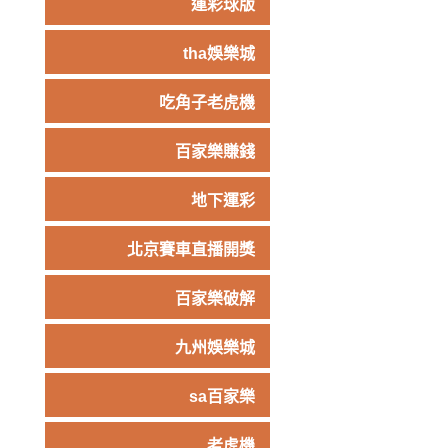
運彩球版
tha娛樂城
吃角子老虎機
百家樂賺錢
地下運彩
北京賽車直播開獎
百家樂破解
九州娛樂城
sa百家樂
老虎機