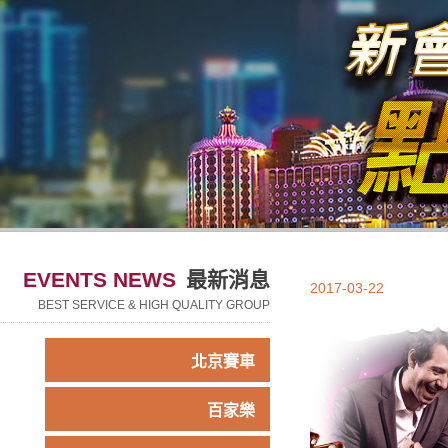
EVENTS NEWS
最新消息
2017-03-22
BEST SERVICE & HIGH QUALITY GROUP
北京賽車
百家樂