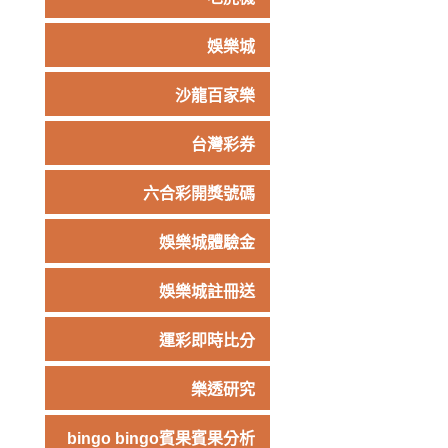
娛樂城
沙龍百家樂
台灣彩券
六合彩開獎號碼
娛樂城體驗金
娛樂城註冊送
運彩即時比分
樂透研究
bingo bingo賓果賓果分析