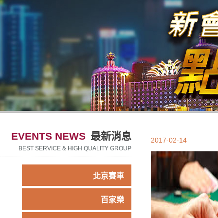
EVENTS NEWS
最新消息
2017-02-14
BEST SERVICE & HIGH QUALITY GROUP
北京賽車
百家樂