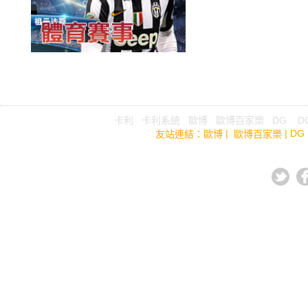
Tel: Fax:
卡利
|
卡利系統
|
歐博
|
歐博百家樂
|
DG
|
D
|
|
DG
友站連結：
歐博
歐博百家樂
優質代
CopyRight © 2014
24H輕鬆儲值託售可