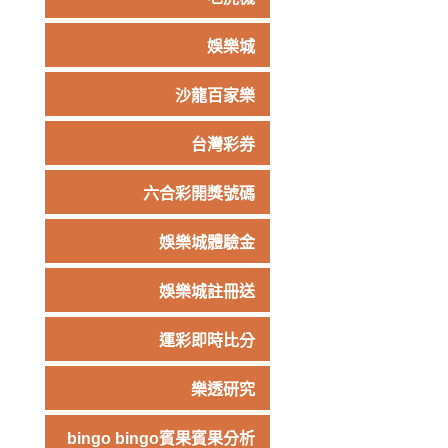
娛樂城
沙龍百家樂
台灣彩券
六合彩開獎號碼
娛樂城體驗金
娛樂城註冊送
運彩即時比分
樂透研究
bingo bingo賓果賓果分析