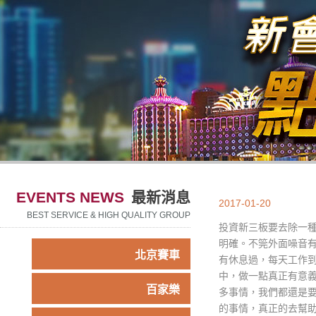
EVENTS NEWS
最新消息
2017-01-20
BEST SERVICE & HIGH QUALITY GROUP
投資新三板要去除一
明確。不筦外面噪音
北京賽車
有休息過，每天工作到
中，做一點真正有意
百家樂
多事情，我們都還是
的事情，真正的去幫