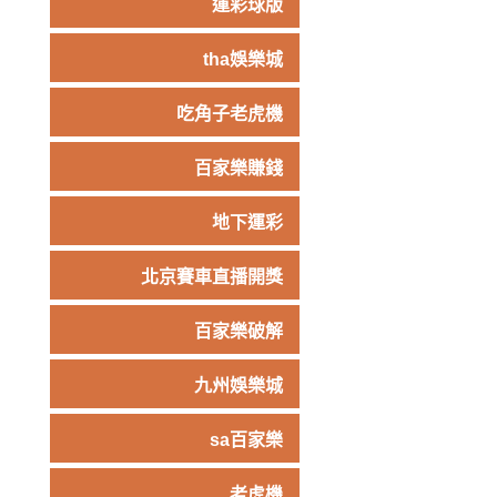
運彩球版
tha娛樂城
吃角子老虎機
百家樂賺錢
地下運彩
北京賽車直播開獎
百家樂破解
九州娛樂城
sa百家樂
老虎機