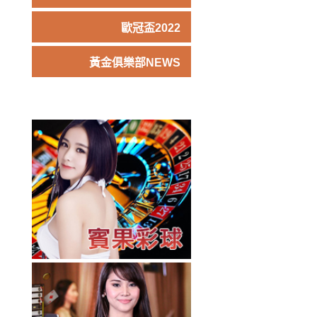
歐冠盃2022
黃金俱樂部NEWS