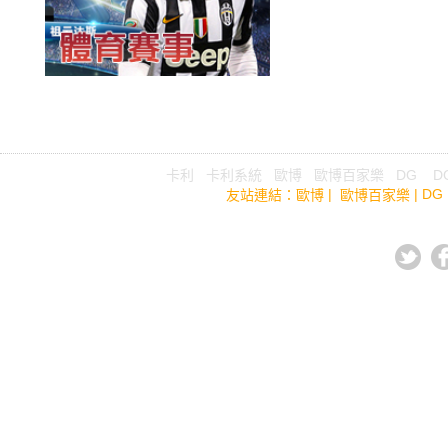
Tel: Fax:
卡利
|
卡利系統
|
歐博
|
歐博百家樂
|
DG
|
D
|
|
DG
友站連結：
歐博
歐博百家樂
優質代
CopyRight © 2014