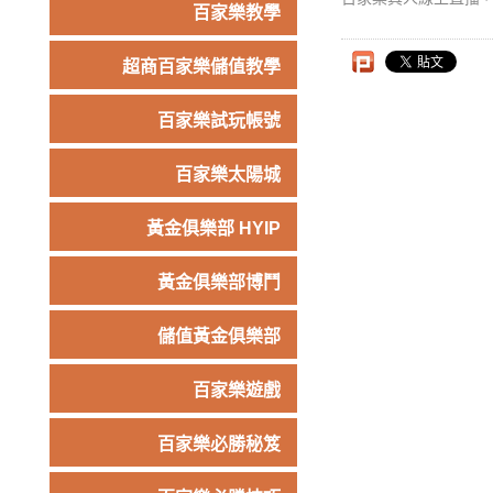
百家樂教學
超商百家樂儲值教學
百家樂試玩帳號
百家樂太陽城
黃金俱樂部 HYIP
黃金俱樂部博鬥
儲值黃金俱樂部
百家樂遊戲
百家樂必勝秘笈