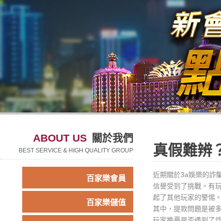
ABOUT US
關於我們
真假難辨
BEST SERVICE & HIGH QUALITY GROUP
近期關於3a娛樂的詐
百家樂會員
信譽受到了挑戰。有玩
起了其他玩家的警惕
百家樂儲值
其中，提款問題是被
玩家擔憂是否遇到了詐