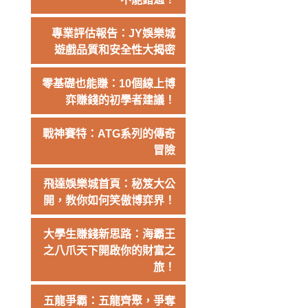
專業評估報告：JY娛樂城
遊戲品質和安全性大揭密
零基礎也能賺：10個線上博
弈賺錢的初學者建議！
戰神賽特：ATG系列的傳奇
冒險
飛達娛樂城首頁：秘笈大公
開，教你如何笑傲博弈界！
大學生賺錢新思路：海霸王
之八爪天下開啟你的財富之
旅！
五龍爭霸：五龍齊聚，爭奪