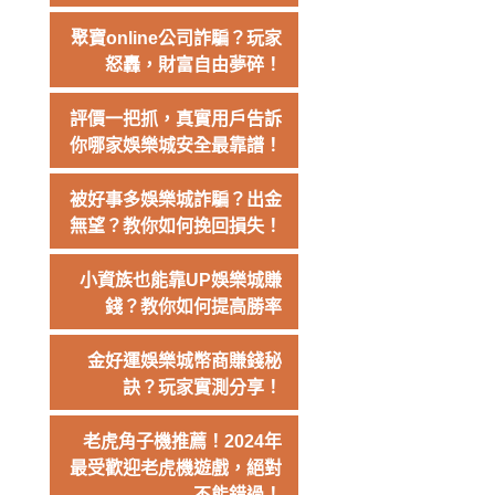
聚寶online公司詐騙？玩家
怒轟，財富自由夢碎！
評價一把抓，真實用戶告訴
你哪家娛樂城安全最靠譜！
被好事多娛樂城詐騙？出金
無望？教你如何挽回損失！
小資族也能靠UP娛樂城賺
錢？教你如何提高勝率
金好運娛樂城幣商賺錢秘
訣？玩家實測分享！
老虎角子機推薦！2024年
最受歡迎老虎機遊戲，絕對
不能錯過！