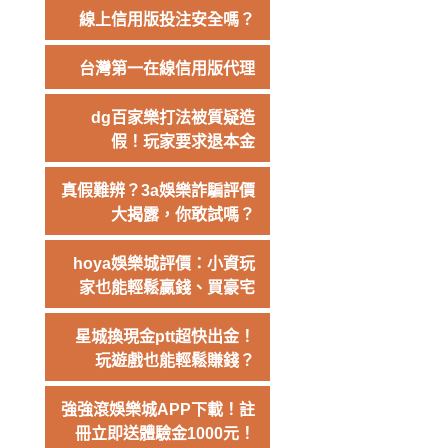
線上信用版投注安全嗎？
台灣第一在線信用版代理
dg百家樂打法被質疑造
假！玩家要求退本金
真假難辨？3a娛樂詐騙評價
大揭露，你敢試嗎？
hoya娛樂城評價：小資玩
家也能輕鬆贏錢、買豪宅
星城換現金ptt超快出金！
玩遊戲也能輕鬆賺錢？
強強滾娛樂城APP下載！註
冊立即送體驗金1000元！