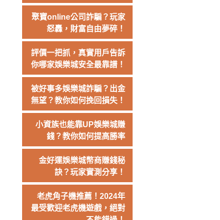
聚寶online公司詐騙？玩家
怒轟，財富自由夢碎！
評價一把抓，真實用戶告訴
你哪家娛樂城安全最靠譜！
被好事多娛樂城詐騙？出金
無望？教你如何挽回損失！
小資族也能靠UP娛樂城賺
錢？教你如何提高勝率
金好運娛樂城幣商賺錢秘
訣？玩家實測分享！
老虎角子機推薦！2024年
最受歡迎老虎機遊戲，絕對
不能錯過！