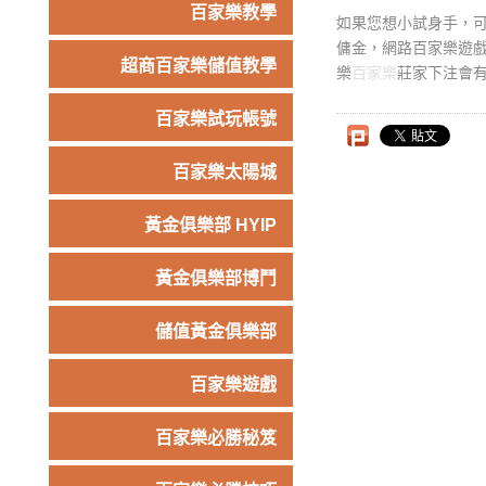
百家樂教學
如果您想小試身手，
傭金，網路百家樂遊
超商百家樂儲值教學
樂
百家樂
莊家下注會
百家樂試玩帳號
百家樂太陽城
黃金俱樂部 HYIP
黃金俱樂部博鬥
儲值黃金俱樂部
百家樂遊戲
百家樂必勝秘笈