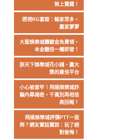
無上寶藏！
透視RG富遊：輸家眾多，
贏家寥寥
大聖娛樂城體驗金免費領，
本金翻倍一觸即發！
朕天下娛樂城花小錢，贏大
獎的最佳平台
小心被套牢！飛達娛樂城詐
騙內幕揭密，千萬別再相信
高回報！
飛達娛樂城評價PTT一面
倒？網友實話實說：玩了絕
對後悔！