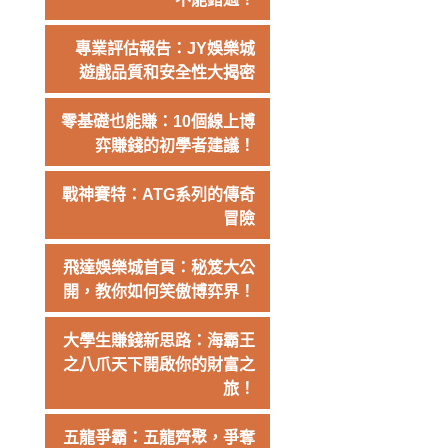
專業評估報告：JY娛樂城
遊戲品質和安全性大揭密
零基礎也能賺：10個線上博
弈賺錢的初學者建議！
戰神賽特：ATG系列的傳奇
冒險
飛達娛樂城首頁：秘笈大公
開，教你如何笑傲博弈界！
大學生賺錢新思路：海霸王
之八爪天下開啟你的財富之
旅！
五龍爭霸：五龍齊聚，爭奪