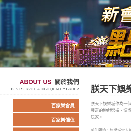
ABOUT US
關於我們
朕天下娛
BEST SERVICE & HIGH QUALITY GROUP
朕天下娛樂城作為一
百家樂會員
豐富的遊戲選擇、慷
玩家。
百家樂儲值
延伸閱讀：
娛樂城官方