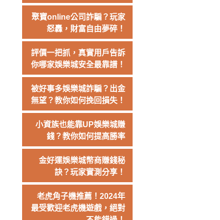
聚寶online公司詐騙？玩家
怒轟，財富自由夢碎！
評價一把抓，真實用戶告訴
你哪家娛樂城安全最靠譜！
被好事多娛樂城詐騙？出金
無望？教你如何挽回損失！
小資族也能靠UP娛樂城賺
錢？教你如何提高勝率
金好運娛樂城幣商賺錢秘
訣？玩家實測分享！
老虎角子機推薦！2024年
最受歡迎老虎機遊戲，絕對
不能錯過！