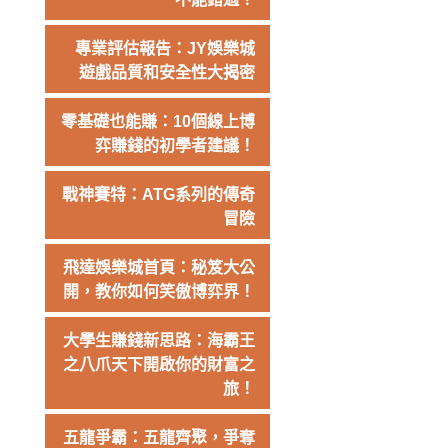
專業評估報告：JY娛樂城
遊戲品質和安全性大揭密
零基礎也能賺：10個線上博
弈賺錢的初學者建議！
戰神賽特：ATG系列的傳奇
冒險
飛達娛樂城首頁：秘笈大公
開，教你如何笑傲博弈界！
大學生賺錢新思路：海霸王
之八爪天下開啟你的財富之
旅！
五龍爭霸：五龍齊聚，爭奪