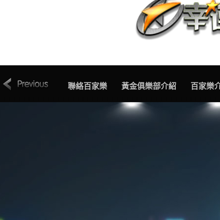
索取專線
聯絡百家樂
黃金俱樂部介紹
百家樂