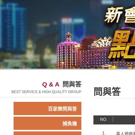
Q & A
問與答
問與答
BEST SERVICE & HIGH QUALITY GROUP
百家樂問與答
NO.
捕魚機
1.
真人遊戲