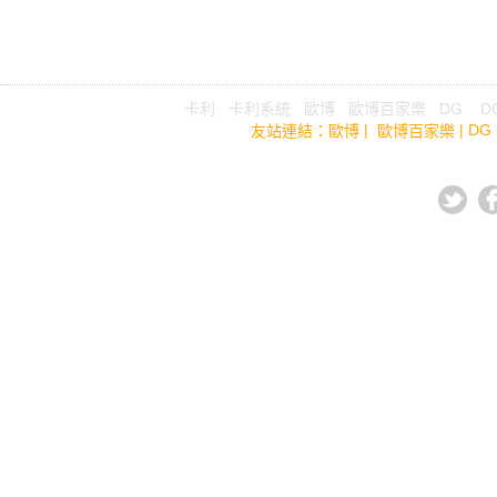
Tel: Fax:
卡利
|
卡利系統
|
歐博
|
歐博百家樂
|
DG
|
D
|
|
DG
友站連結：
歐博
歐博百家樂
優質代
CopyRight © 2014