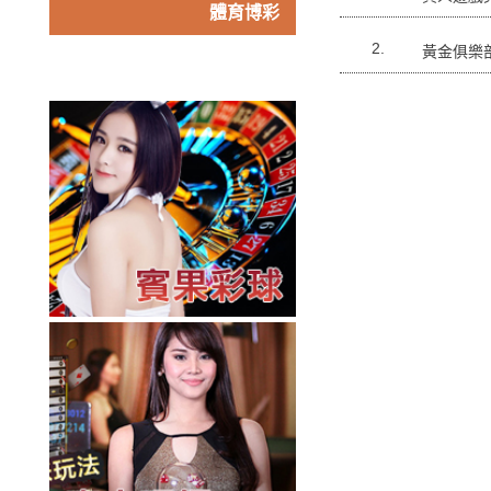
體育博彩
2.
黃金俱樂