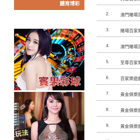
體育博彩
2.
澳門賭場
3.
賭場百家
4.
澳門賭場
5.
至尊百家
6.
百家樂遊
7.
黃金俱樂
8.
黃金俱樂
9.
黃金俱樂