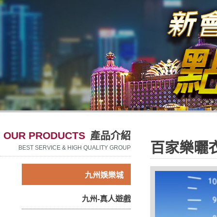
OUR PRODUCTS
產品介紹
百家樂曬
BEST SERVICE & HIGH QUALITY GROUP
九州娛樂城
九州-真人遊戲