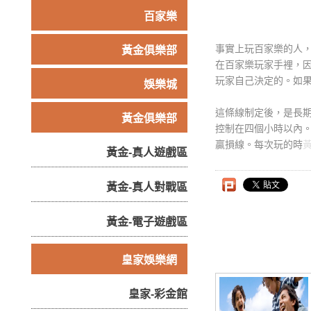
百家樂
事實上玩百家樂的人
黃金俱樂部
在百家樂玩家手裡，
玩家自己決定的。如
娛樂城
這條線制定後，是長
黃金俱樂部
控制在四個小時以內
贏損線。每次玩的時
黃金-真人遊戲區
黃金-真人對戰區
黃金-電子遊戲區
皇家娛樂網
皇家-彩金館