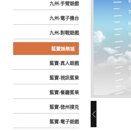
九州-手臂遊戲
九州-電子機台
九州-對戰遊戲
藍寶娛樂城
藍寶-真人遊戲
藍寶-視訊賓果
藍寶-餐廳賓果
藍寶-徳州撲克
藍寶-電子遊戲