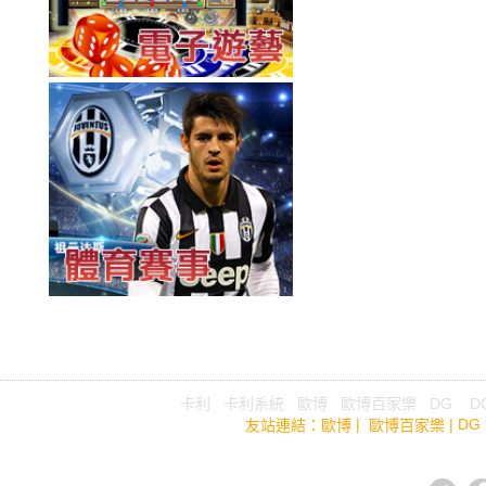
Tel: Fax:
卡利
|
卡利系統
|
歐博
|
歐博百家樂
|
DG
|
D
|
|
DG
友站連結：
歐博
歐博百家樂
優質代