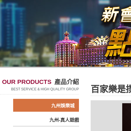
OUR PRODUCTS
產品介紹
百家樂是
BEST SERVICE & HIGH QUALITY GROUP
九州娛樂城
九州-真人遊戲